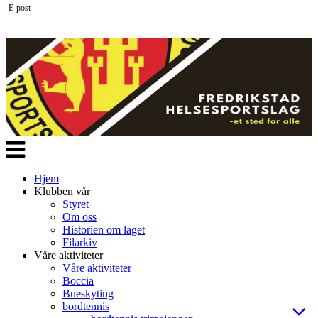
E-post
Veksle
navigasjon
Hjem
Klubben vår
Styret
Om oss
Historien om laget
Filarkiv
Våre aktiviteter
Våre aktiviteter
Boccia
Bueskyting
bordtennis