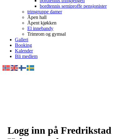
bordtennis trimgjengen
bordtennis semiproffe pensjonister
trimgruppe damer
Åpen hall
Åpent kjøkken
El innebandy
Trimrom og gymsal
Galleri
Booking
Kalender
Bli medlem
Logg inn på Fredrikstad