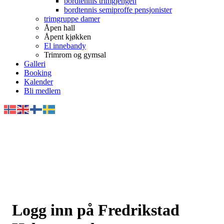
bordtennis trimgjengen
bordtennis semiproffe pensjonister
trimgruppe damer
Åpen hall
Åpent kjøkken
El innebandy
Trimrom og gymsal
Galleri
Booking
Kalender
Bli medlem
Logg inn på Fredrikstad