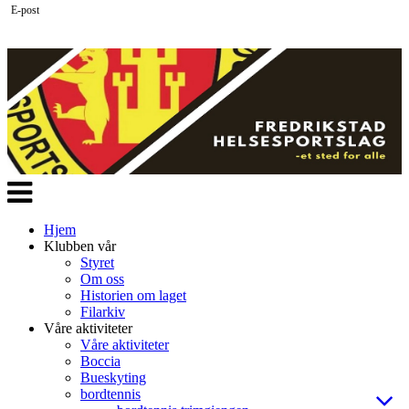
E-post
Veksle
navigasjon
Hjem
Klubben vår
Styret
Om oss
Historien om laget
Filarkiv
Våre aktiviteter
Våre aktiviteter
Boccia
Bueskyting
bordtennis