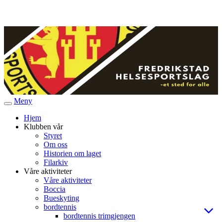
Meny
Veksle
navigasjon
Hjem
Klubben vår
Styret
Om oss
Historien om laget
Filarkiv
Våre aktiviteter
Våre aktiviteter
Boccia
Bueskyting
bordtennis
bordtennis trimgjengen