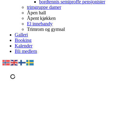
bordtennis semiproffe pensjonister
trimgruppe damer
Åpen hall
Åpent kjøkken
El innebandy
Trimrom og gymsal
Galleri
Booking
Kalender
Bli medlem