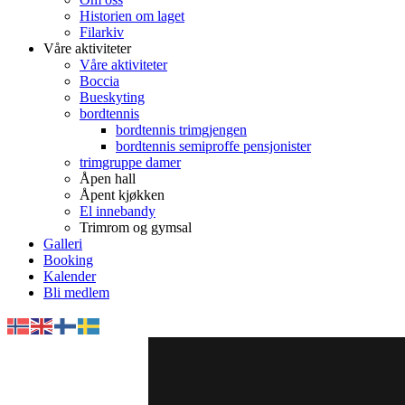
Historien om laget
Filarkiv
Våre aktiviteter
Våre aktiviteter
Boccia
Bueskyting
bordtennis
bordtennis trimgjengen
bordtennis semiproffe pensjonister
trimgruppe damer
Åpen hall
Åpent kjøkken
El innebandy
Trimrom og gymsal
Galleri
Booking
Kalender
Bli medlem