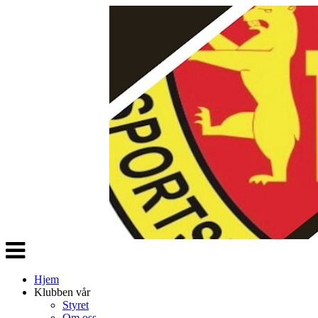
Veksle
navigasjon
Hjem
Klubben vår
Styret
Om oss