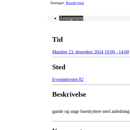
Arrangør:
Bueskyting
Arrangement
Tid
Mandag 23. desember 2024 10:00 - 14:00
Sted
Evenrødveien 82
Beskrivelse
gamle og unge bueskyttere med anledning f