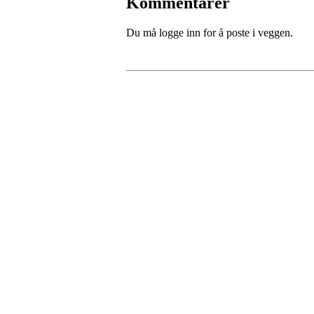
Kommentarer
Du må logge inn for å poste i veggen.
Fredrikstad Helsesportlag
Evenrødveien 82
1615 Fredrikstad
Org.nr 883 906 802
Bli medlem i klubben!