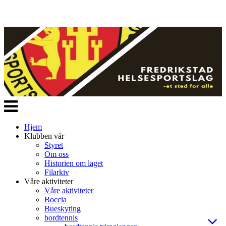
Veksle
navigasjon
Hjem
Klubben vår
Styret
Om oss
Historien om laget
Filarkiv
Våre aktiviteter
Våre aktiviteter
Boccia
Bueskyting
bordtennis