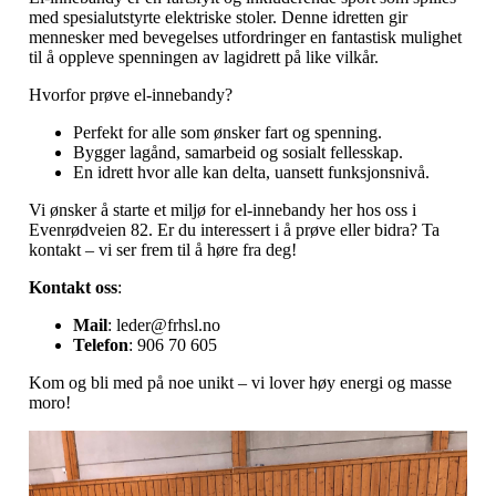
med spesialutstyrte elektriske stoler. Denne idretten gir
mennesker med bevegelses utfordringer en fantastisk mulighet
til å oppleve spenningen av lagidrett på like vilkår.
Hvorfor prøve el-innebandy?
Perfekt for alle som ønsker fart og spenning.
Bygger lagånd, samarbeid og sosialt fellesskap.
En idrett hvor alle kan delta, uansett funksjonsnivå.
Vi ønsker å starte et miljø for el-innebandy her hos oss i
Evenrødveien 82. Er du interessert i å prøve eller bidra? Ta
kontakt – vi ser frem til å høre fra deg!
Kontakt oss
:
Mail
:
leder@frhsl.no
Telefon
: 906 70 605
Kom og bli med på noe unikt – vi lover høy energi og masse
moro!