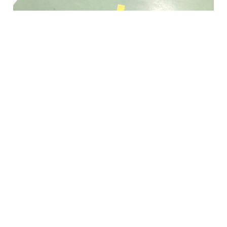
Fredrikstad Helsesportlag
Evenrødveien 82
1615 Fredrikstad
Org.nr 883 906 802
Bli medlem i klubben!