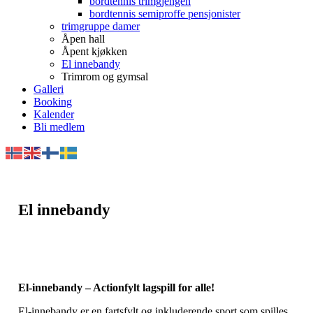
bordtennis trimgjengen
bordtennis semiproffe pensjonister
trimgruppe damer
Åpen hall
Åpent kjøkken
El innebandy
Trimrom og gymsal
Galleri
Booking
Kalender
Bli medlem
El innebandy
El-innebandy – Actionfylt lagspill for alle!
El-innebandy er en fartsfylt og inkluderende sport som spilles