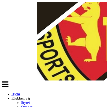
Veksle
navigasjon
Hjem
Klubben vår
Styret
Om oss