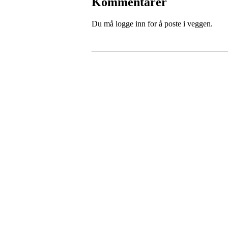
Kommentarer
Du må logge inn for å poste i veggen.
Fredrikstad Helsesportlag
Evenrødveien 82
1615 Fredrikstad
Org.nr 883 906 802
Bli medlem i klubben!