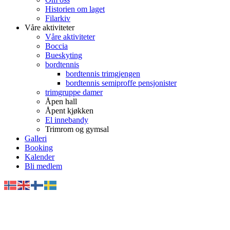
Historien om laget
Filarkiv
Våre aktiviteter
Våre aktiviteter
Boccia
Bueskyting
bordtennis
bordtennis trimgjengen
bordtennis semiproffe pensjonister
trimgruppe damer
Åpen hall
Åpent kjøkken
El innebandy
Trimrom og gymsal
Galleri
Booking
Kalender
Bli medlem