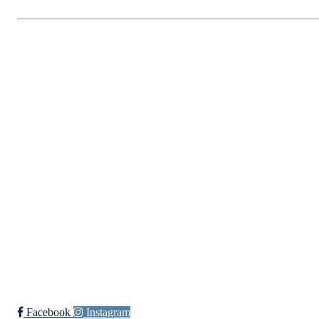
Fredrikstad Helsesportlag
Evenrødveien 82
1615 Fredrikstad
Org.nr 883 906 802
Bli medlem i klubben!
Trykk her for innmelding
Facebook
Instagram