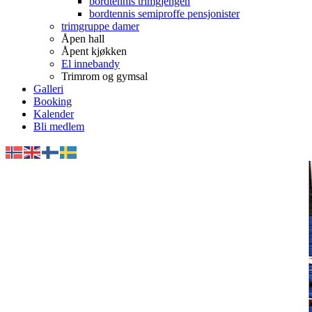
bordtennis trimgjengen
bordtennis semiproffe pensjonister
trimgruppe damer
Åpen hall
Åpent kjøkken
El innebandy
Trimrom og gymsal
Galleri
Booking
Kalender
Bli medlem