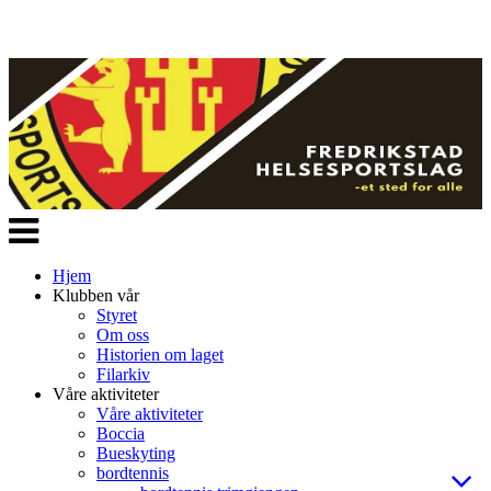
Veksle
navigasjon
Hjem
Klubben vår
Styret
Om oss
Historien om laget
Filarkiv
Våre aktiviteter
Våre aktiviteter
Boccia
Bueskyting
bordtennis