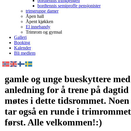
bordtennis trimgjengen
bordtennis semiproffe pensjonister
trimgruppe damer
Åpen hall
Åpent kjøkken
El innebandy
Trimrom og gymsal
Galleri
Booking
Kalender
Bli medlem
gamle og unge bueskyttere med
anledning for å trene på dagtid
møtes i dette tidsrommet. Noen
tar også en runde i trimrommet
først. Alle velkommen!:)