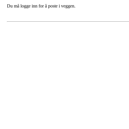
Du må logge inn for å poste i veggen.
Fredrikstad Helsesportlag
Evenrødveien 82
1615 Fredrikstad
Org.nr 883 906 802
Bli medlem i klubben!
Trykk her for innmelding