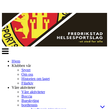
Veksle
navigasjon
Hjem
Klubben vår
Styret
Om oss
Historien om laget
Filarkiv
Våre aktiviteter
Våre aktiviteter
Boccia
Bueskyting
bordtennis