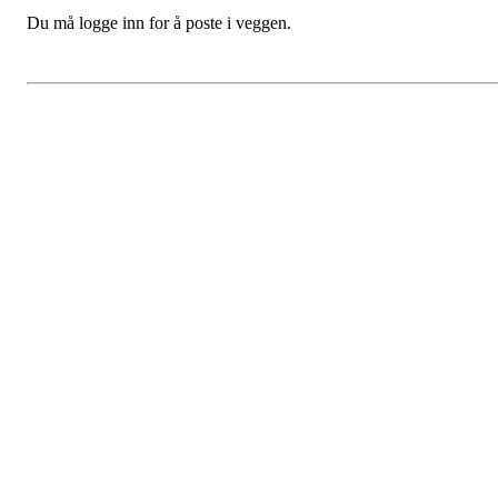
Du må logge inn for å poste i veggen.
Fredrikstad Helsesportlag
Evenrødveien 82
1615 Fredrikstad
Org.nr 883 906 802
Bli medlem i klubben!
Trykk her for innmelding