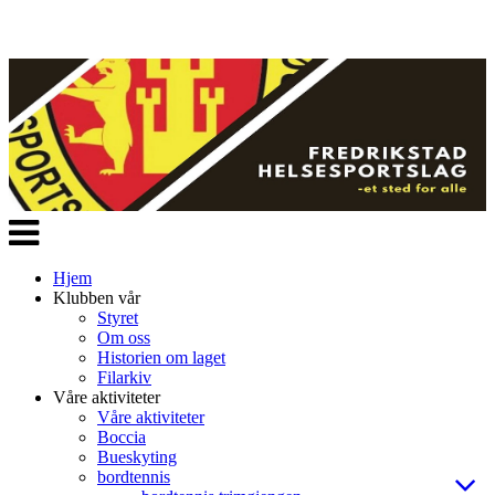
Veksle
navigasjon
Hjem
Klubben vår
Styret
Om oss
Historien om laget
Filarkiv
Våre aktiviteter
Våre aktiviteter
Boccia
Bueskyting
bordtennis