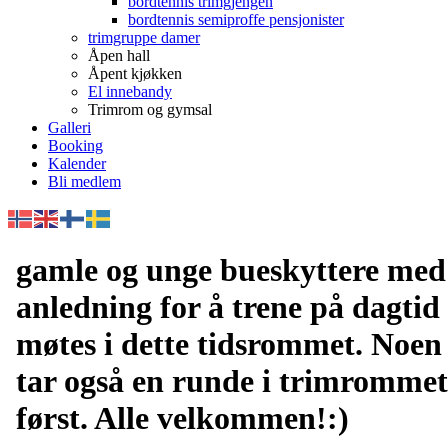
bordtennis trimgjengen
bordtennis semiproffe pensjonister
trimgruppe damer
Åpen hall
Åpent kjøkken
El innebandy
Trimrom og gymsal
Galleri
Booking
Kalender
Bli medlem
gamle og unge bueskyttere med
anledning for å trene på dagtid
møtes i dette tidsrommet. Noen
tar også en runde i trimrommet
først. Alle velkommen!:)