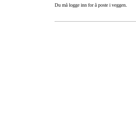
Du må logge inn for å poste i veggen.
Fredrikstad Helsesportlag
Evenrødveien 82
1615 Fredrikstad
Org.nr 883 906 802
Bli medlem i klubben!
Trykk her for innmelding