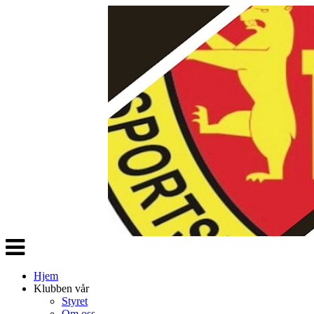
Veksle
navigasjon
Hjem
Klubben vår
Styret
Om oss