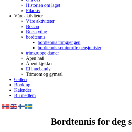
Historien om laget
Filarkiv
Våre aktiviteter
Våre aktiviteter
Boccia
Bueskyting
bordtennis
bordtennis trimgjengen
bordtennis semiproffe pensjonister
trimgruppe damer
Åpen hall
Åpent kjøkken
El innebandy
Trimrom og gymsal
Galleri
Booking
Kalender
Bli medlem
Bordtennis for deg s