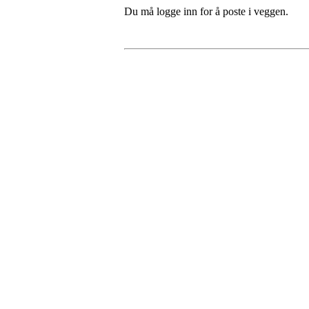
Du må logge inn for å poste i veggen.
Fredrikstad Helsesportlag
Evenrødveien 82
1615 Fredrikstad
Org.nr 883 906 802
Bli medlem i klubben!
Trykk her for innmelding