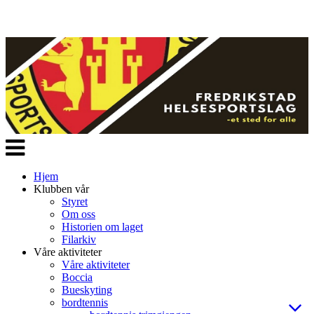
Veksle
navigasjon
Hjem
Klubben vår
Styret
Om oss
Historien om laget
Filarkiv
Våre aktiviteter
Våre aktiviteter
Boccia
Bueskyting
bordtennis