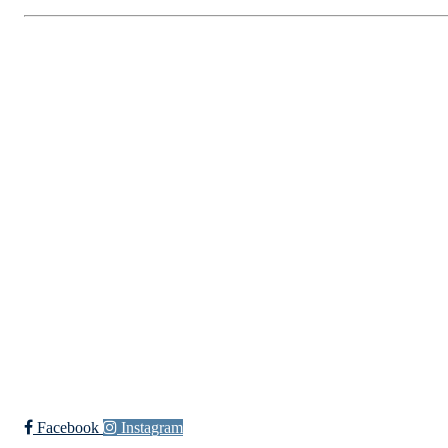
Fredrikstad Helsesportlag
Evenrødveien 82
1615 Fredrikstad
Org.nr 883 906 802
Bli medlem i klubben!
Trykk her for innmelding
Facebook
Instagram