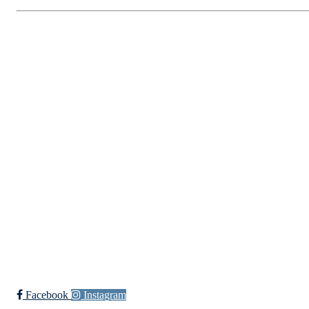
Fredrikstad Helsesportlag
Evenrødveien 82
1615 Fredrikstad
Org.nr 883 906 802
Bli medlem i klubben!
Trykk her for innmelding
Facebook
Instagram