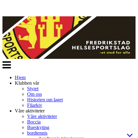
Veksle
navigasjon
Hjem
Klubben vår
Styret
Om oss
Historien om laget
Filarkiv
Våre aktiviteter
Våre aktiviteter
Boccia
Bueskyting
bordtennis