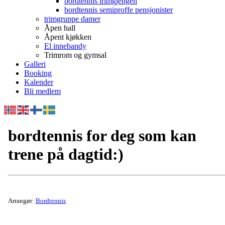
bordtennis trimgjengen
bordtennis semiproffe pensjonister
trimgruppe damer
Åpen hall
Åpent kjøkken
El innebandy
Trimrom og gymsal
Galleri
Booking
Kalender
Bli medlem
bordtennis for deg som kan
trene på dagtid:)
Arrangør:
Bordtennis