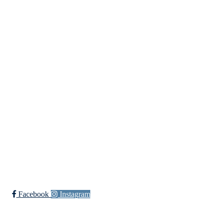
Fredrikstad Helsesportlag
Evenrødveien 82
1615 Fredrikstad
Org.nr 883 906 802
Bli medlem i klubben!
Trykk her for innmelding
Facebook
Instagram