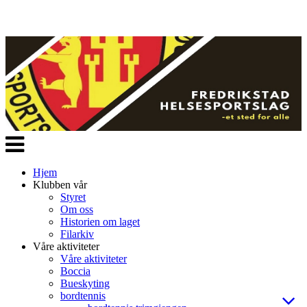
Veksle
navigasjon
Hjem
Klubben vår
Styret
Om oss
Historien om laget
Filarkiv
Våre aktiviteter
Våre aktiviteter
Boccia
Bueskyting
bordtennis