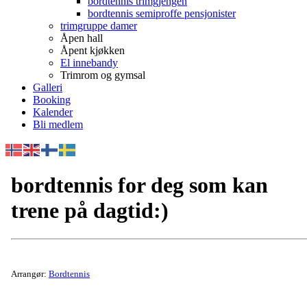
bordtennis trimgjengen
bordtennis semiproffe pensjonister
trimgruppe damer
Åpen hall
Åpent kjøkken
El innebandy
Trimrom og gymsal
Galleri
Booking
Kalender
Bli medlem
bordtennis for deg som kan
trene på dagtid:)
Arrangør:
Bordtennis