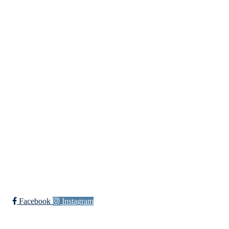
Fredrikstad Helsesportlag
Evenrødveien 82
1615 Fredrikstad
Org.nr 883 906 802
Bli medlem i klubben!
Trykk her for innmelding
Facebook
Instagram