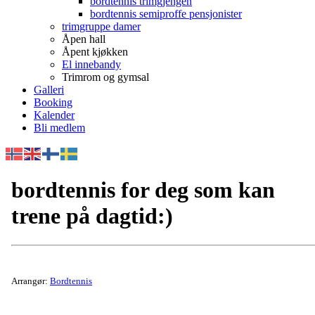
bordtennis trimgjengen
bordtennis semiproffe pensjonister
trimgruppe damer
Åpen hall
Åpent kjøkken
El innebandy
Trimrom og gymsal
Galleri
Booking
Kalender
Bli medlem
bordtennis for deg som kan
trene på dagtid:)
Arrangør:
Bordtennis