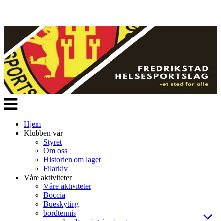
Veksle
navigasjon
Hjem
Klubben vår
Styret
Om oss
Historien om laget
Filarkiv
Våre aktiviteter
Våre aktiviteter
Boccia
Bueskyting
bordtennis