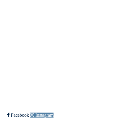
Fredrikstad Helsesportlag
Evenrødveien 82
1615 Fredrikstad
Org.nr 883 906 802
Bli medlem i klubben!
Trykk her for innmelding
Facebook
Instagram