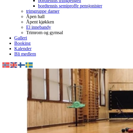
bordtennis trimgjengen
bordtennis semiproffe pensjonister
trimgruppe damer
Åpen hall
Åpent kjøkken
El innebandy
Trimrom og gymsal
Galleri
Booking
Kalender
Bli medlem