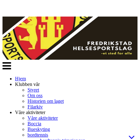
Veksle
navigasjon
Hjem
Klubben vår
Styret
Om oss
Historien om laget
Filarkiv
Våre aktiviteter
Våre aktiviteter
Boccia
Bueskyting
bordtennis