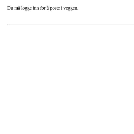
Du må logge inn for å poste i veggen.
Fredrikstad Helsesportlag
Evenrødveien 82
1615 Fredrikstad
Org.nr 883 906 802
Bli medlem i klubben!
Trykk her for innmelding