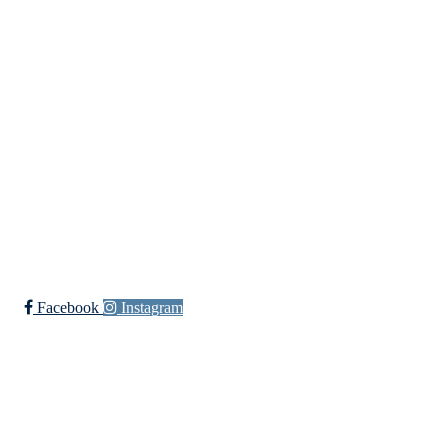
Fredrikstad Helsesportlag
Evenrødveien 82
1615 Fredrikstad
Org.nr 883 906 802
Bli medlem i klubben!
Trykk her for innmelding
Facebook
Instagram