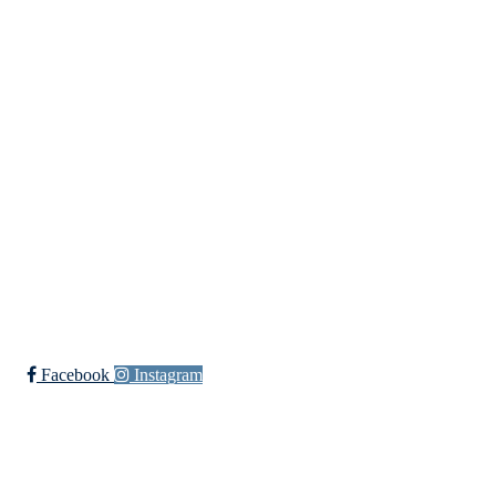
Fredrikstad Helsesportlag
Evenrødveien 82
1615 Fredrikstad
Org.nr 883 906 802
Bli medlem i klubben!
Trykk her for innmelding
Facebook
Instagram