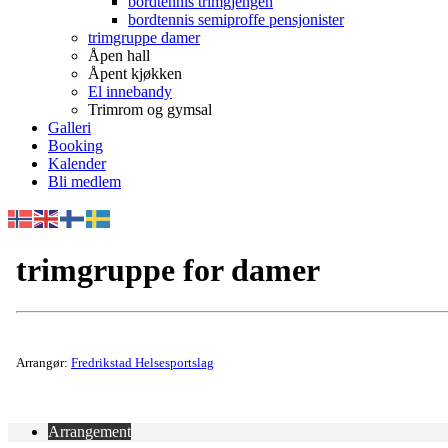
bordtennis trimgjengen
bordtennis semiproffe pensjonister
trimgruppe damer
Åpen hall
Åpent kjøkken
El innebandy
Trimrom og gymsal
Galleri
Booking
Kalender
Bli medlem
trimgruppe for damer
Arrangør:
Fredrikstad Helsesportslag
Arrangement