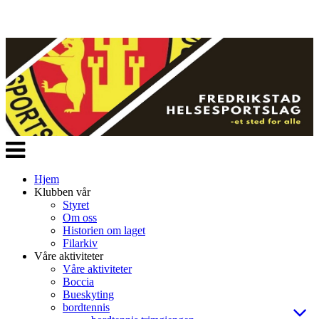
Veksle
navigasjon
Hjem
Klubben vår
Styret
Om oss
Historien om laget
Filarkiv
Våre aktiviteter
Våre aktiviteter
Boccia
Bueskyting
bordtennis