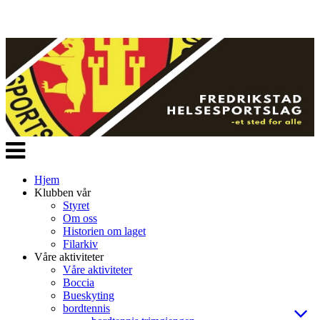
Veksle
navigasjon
Hjem
Klubben vår
Styret
Om oss
Historien om laget
Filarkiv
Våre aktiviteter
Våre aktiviteter
Boccia
Bueskyting
bordtennis