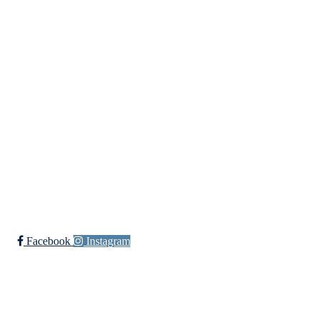
Fredrikstad Helsesportlag
Evenrødveien 82
1615 Fredrikstad
Org.nr 883 906 802
Bli medlem i klubben!
Trykk her for innmelding
Facebook
Instagram