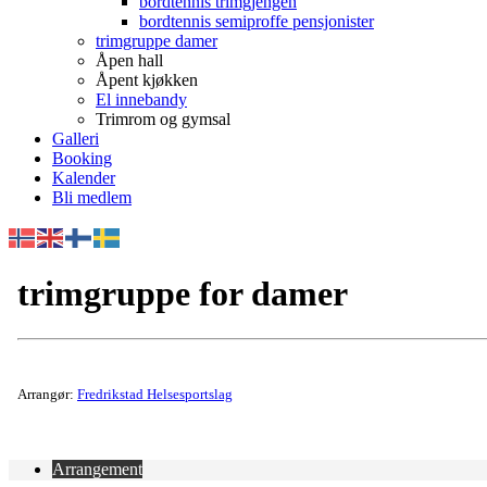
bordtennis trimgjengen
bordtennis semiproffe pensjonister
trimgruppe damer
Åpen hall
Åpent kjøkken
El innebandy
Trimrom og gymsal
Galleri
Booking
Kalender
Bli medlem
trimgruppe for damer
Arrangør:
Fredrikstad Helsesportslag
Arrangement